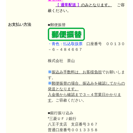
【
通常配送
】
のみとなります。
ご容
赦ください。
お支払い方法
■郵便振替
・青色：払込取扱票
口座番号 ００１３０
－６－４８４６６７
株式会社 茶山
※ この商品は、【メール便】・【クレジット払い】専用で承ります。
※ メール便は【ポスト投函】です。 配達日時の【指定不可】となります。
※
振込み手数料は、お客様負担
でお願いしま
※ 配達指定をされましても、配送システム上お受けできません。
す。
上記、ご了承いただきましたお客様はご購入【 カゴに入れる 】へお進みく
※
郵便振替の場合、振込みを確認してからの
ださい。
発送となります。
入金後から確認まで３～４営業日かかりま
※ 詳しくはページ下記の、お買い物ガイド 「メール便について」・「お支払
す
。ご容赦ください。
い方法」をご覧ください。
■銀行振り込み
※ 日時指定・後払い等を希望の場合 ＝ 単品の商品×購入数をお選びください。
送料【有料】
*三菱ＵＦＪ銀行
※ ご注意 ＝ ご希望の日時指定・後払い等の指定をされますと送料は【有
八王子支店 支店番号３６７
料】となります。
普通口座番号００１３３５８