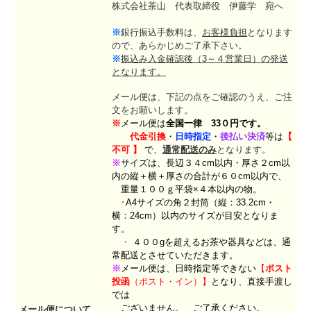
株式会社茶山 代表取締役 伊藤学 宛へ
※
銀行振込手数料は、
お客様負担
となります
ので、あらかじめご了承下さい。
※
振込み入金確認後（3～４営業日）の発送
となります。
メール便は、下記の点をご確認のうえ、ご注
文をお願いします。
※
メール便は
全国一律 33０円です。
代金引換
・
日時指定
・
後払い決済
等
は
【
不可
】
で、
通常配送のみ
となります。
※
サイズは、
長辺３４cm以内・厚さ２cm以
内の縦＋横＋厚さの合計が６０cm以内で、
重量１００ｇ平袋×４本以内の物。
･
A4サイズの角２封筒（縦：33.2cm・
横：24cm）以内のサイズが目安となりま
す。
・
４００gを超えるお茶や器具などは、通
常配送とさせていただきます。
※
メール便は、
日時指定等できない
【
ポスト
投函
（
ポスト・イン）】
となり、直接手渡し
では
ございません。 ご了承ください。
メール便について