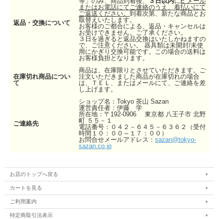
等」のみ、商品到着後、
３日以内
に
E メール
またはお電話にてご連絡のうえ、着払いにて
ご返送ください。
到着次第、新たな商品とお
取替えいたします。
返品・交換について
お客様のご都合による、返品・キャンセルは
お受けできません。ご了承ください。
３日を過ぎると返品交換はいたしかねますの
で、ご注意ください。 器具類は未開封/未使
用にかぎり交換可能です。この場合の送料は
お客様負担となります。
商品は、在庫限りとさせていただきます。ご
在庫切れ商品につい
注文いただきました商品が在庫切れの場合
て
は、ＴＥＬ、またはメールにて、ご連絡を差
し上げます。
ショップ名：Tokyo 茶山 Sazan
運営責任者：伊藤 学
所在地：〒192-0906 東京都 八王子市 北野
町 ５５－１
ご連絡先
電話番号：０４２－６４５－６３６２（受付
時間１０：００～１７：００）
お問合せメールアドレス：
sazan@tokyo-
sazan.co.jp
お店のトップへ戻る
カートを見る
ご利用案内
特定商取引法表示