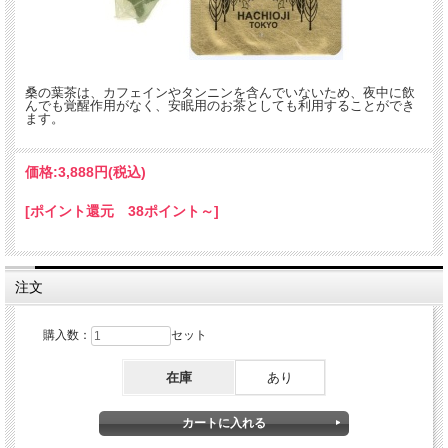
◎食前に飲まれますと、糖質の吸収を抑えて食後の血糖値の上昇を抑えると報
告されております。
桑農家さんの協力でたくさん桑の葉を摘みま
した。
桑の葉茶は、カフェインやタンニンを含んでいないため、夜中に飲
んでも覚醒作用がなく、安眠用のお茶としても利用することができ
ます。
価格:
3,888円
(税込)
[ポイント還元 38ポイント～]
注文
購入数：
セット
在庫
あり
「桑都 八王子は織物のまち」この歴史ある桑にこだわり、夏の陽をたっぷり浴び
て大きく成長した
桑の葉を早朝より一葉一葉 丁寧に手摘みをしました。