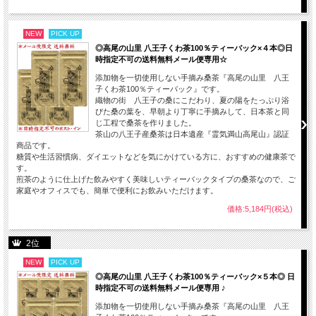
丁寧に時間を掛けて乾燥させると、高尾の山里 八王子産のおいしい桑茶ができま
NEW
PICK UP
した。
◎高尾の山里 八王子くわ茶100％ティーバック×４本◎日
時指定不可の送料無料メール便専用☆
添加物を一切使用しない手摘み桑茶『高尾の山里 八王
子くわ茶100％ティーバック』です。
織物の街 八王子の桑にこだわり、夏の陽をたっぷり浴
びた桑の葉を、早朝より丁寧に手摘みして、日本茶と同
じ工程で桑茶を作りました。
茶山の八王子産桑茶は日本遺産『霊気満山高尾山』認証
商品です。
糖質や生活習慣病、ダイエットなどを気にかけている方に、おすすめの健康茶で
す。
煎茶のように仕上げた飲みやすく美味しいティーバックタイプの桑茶なので、ご
家庭やオフィスでも、簡単で便利にお飲みいただけます。
価格:5,184円(税込)
2位
NEW
PICK UP
◎高尾の山里 八王子くわ茶100％ティーバック×５本◎ 日
時指定不可の送料無料メール便専用 ♪
添加物を一切使用しない手摘み桑茶『高尾の山里 八王
☆ 織物の街 八王子にこだわり、八王子産100％の桑の葉を使用しております。