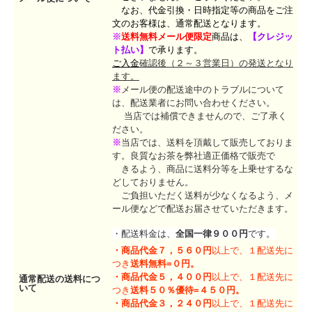
なお、代金引換・日時指定等の商品をご注
文のお客様は、通常配送となります。
※
送料無料メール便限定
商品は、
【
クレジッ
ト払い】
で承ります。
ご入金
確認後（２～３営業日）の発送となり
ます。
※
メール便の配送途中のトラブルについて
は、配送業者にお問い合わせください。
当店では補償できませんので、ご了承く
ださい。
※
当店では、送料を頂戴して販売しておりま
す。良質なお茶を弊社適正価格で販売で
きるよう、商品に送料分等を上乗せするな
どしておりません。
ご負担いただく送料が少なくなるよう、メ
ール便などで配送お届させていただきます。
・配送料金は、
全国一律９００円
です。
・
商品代金７，５６０円
以上で、１配送先に
つき
送料無料=０円。
・
商品代金５，４００円
以上で、１配送先に
通常配送の送料につ
いて
つき
送料５０％優待=４５０円。
・
商品代金３，２４０円
以上で、１配送先に