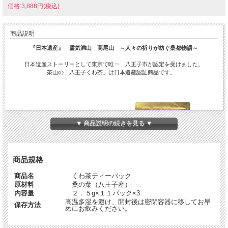
価格:3,888円(税込)
商品説明
『日本遺産』 霊気満山 高尾山 ～人々の祈りが紡ぐ桑都物語～
日本遺産ストーリーとして東京で唯一 八王子市が認定を受けました。
茶山の「八王子くわ茶」は日本遺産認証商品です。
▼ 商品説明の続きを見る ▼
商品規格
商品名
くわ茶ティーバック
原材料
桑の葉（八王子産）
内容量
２．５g×１１パック×3
高温多湿を避け、開封後は密閉容器に移してお早
保存方法
めにお飲みください。