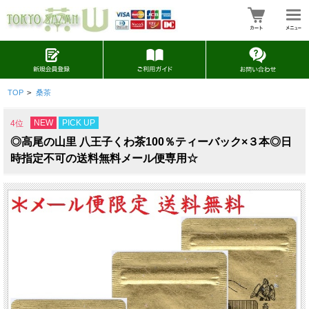
TOP
>
桑茶
NEW
PICK UP
4位
◎高尾の山里 八王子くわ茶100％ティーバック×３本◎日
時指定不可の送料無料メール便専用☆