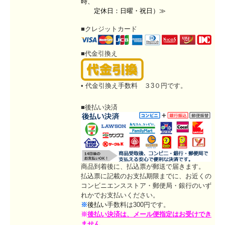
時、
定休日：日曜・祝日）≫
■クレジットカード
■代金引換え
• 代金引換え手数料 ３3０円です。
■後払い決済
商品到着後に、払込票が郵送で届きます。
払込票に記載のお支払期限までに、お近くの
コンビニエンスストア・郵便局・銀行のいず
れかでお支払いください。
※
後払い
手数料は300円です。
※
後払い決済は、
メール便指定はお受けでき
ません。