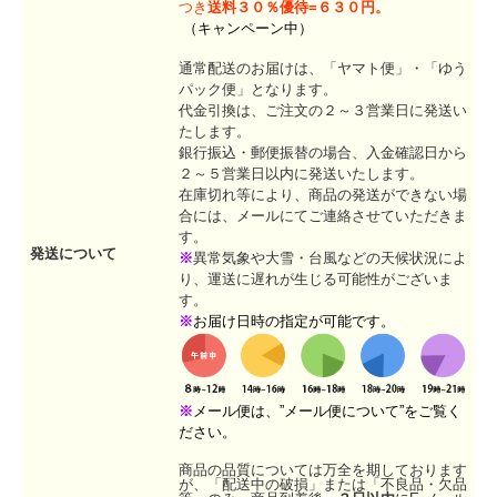
つき
送料３０％優待=６３０円。
（キャンペーン中）
通常配送のお届けは、「ヤマト便」・「ゆう
パック便」となります。
代金引換は、ご注文の２～３営業日に発送い
たします。
銀行振込・郵便振替の場合、入金確認日から
２～５営業日以内に発送いたします。
在庫切れ等により、商品の発送ができない場
合には、メールにてご連絡させていただきま
す。
発送について
※
異常気象や大雪・台風などの天候状況によ
り、運送に遅れが生じる可能性がございま
す。
※
お届け日時の指定が可能です。
※
メール便は、”メール便について”をご覧く
ださい。
商品の品質については万全を期しております
が、「配送中の破損」または「不良品・欠品