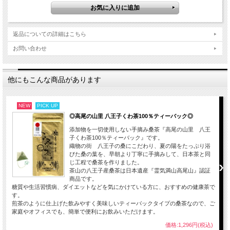
返品についての詳細はこちら
お問い合わせ
他にもこんな商品があります
NEW
PICK UP
◎高尾の山里 八王子くわ茶100％ティーバック◎
添加物を一切使用しない手摘み桑茶『高尾の山里 八王
子くわ茶100％ティーバック』です。
織物の街 八王子の桑にこだわり、夏の陽をたっぷり浴
びた桑の葉を、早朝より丁寧に手摘みして、日本茶と同
じ工程で桑茶を作りました。
茶山の八王子産桑茶は日本遺産『霊気満山高尾山』認証
商品です。
糖質や生活習慣病、ダイエットなどを気にかけている方に、おすすめの健康茶で
す。
煎茶のように仕上げた飲みやすく美味しいティーバックタイプの桑茶なので、ご
お茶工場にて機械にかけて、桑の葉を蒸してから 揉みます。
家庭やオフィスでも、簡単で便利にお飲みいただけます。
価格:1,296円(税込)
ここがお茶屋のこだわりの一つです。