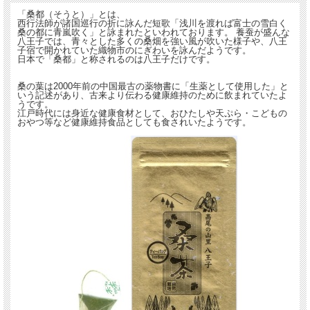
『高尾の山里 八王子産100％くわ茶』は桑の葉を手摘みしています。添加物は一
「桑都（そうと）」とは、
西行法師が諸国巡行の折に詠んだ短歌「浅川を渡れば富士の雪白く
切使用していません。
桑の都に青嵐吹く」と詠まれたといわれております。 養蚕が盛んな
八王子では、青々とした多くの桑畑を強い風が吹いた様子や、八王
「桑都（そうと）＝織物の街 八王子」が、まだ養蚕が盛んだった頃に使われてい
子宿で開かれていた織物市のにぎわいを詠んだようです。
た桑畑を再活用して地域貢献ができればと思案し、 八王子の桑葉を原料とした健
日本で「桑都」と称されるのは八王子だけです。
康に良い桑茶を製造しました。
桑の葉は2000年前の中国最古の薬物書に「生薬として使用した」と
いう記述があり、古来より伝わる健康維持のために飲まれていたよ
★ 八王子のお茶屋が作った、こだわりの桑茶は、
うです。
江戸時代には身近な健康食材として、おひたしや天ぷら・こどもの
おやつ等など健康維持食品としても食されいたようです。
こだわり ① いにしえの八王子を支えてきた養蚕家の桑の葉を使用。
こだわり ② 午前中に手摘みされた桑の葉を使用。
こだわり ③ 午後より②を茶工場へ、『当日中に仕上げ』 夕方には桑茶にして
おります。
桑の葉摘みから製茶までを、日本茶製法と同じく 『 鮮度を重視し短時間で 』 一気
に仕上げた桑茶です。
古来より桑の根や樹皮は、漢方薬 民間薬に使用されておりました。
桑葉にはＤＮＪ（デオキシノジリマイシン）を多く含みます。
糖質や生活習慣・滋養強壮・ダイエット・ストレスなど気にかけている方に おす
すめの健康茶です。
◎桑の葉は、古くから健康サポート植物としての面でも注目されていました。