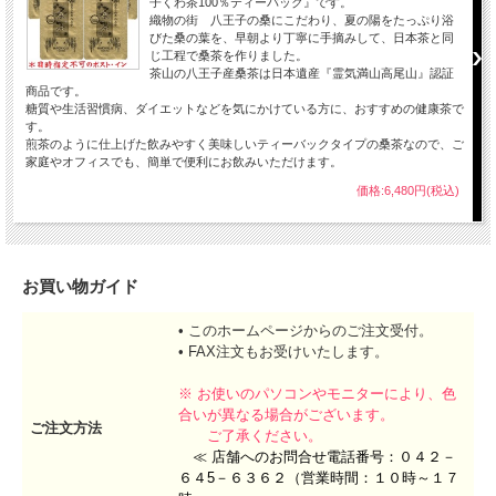
子くわ茶100％ティーバック』です。
☆ 八王子のお茶屋がこだわって作った桑茶です。
織物の街 八王子の桑にこだわり、夏の陽をたっぷり浴
びた桑の葉を、早朝より丁寧に手摘みして、日本茶と同
じ工程で桑茶を作りました。
茶山の八王子産桑茶は日本遺産『霊気満山高尾山』認証
商品です。
糖質や生活習慣病、ダイエットなどを気にかけている方に、おすすめの健康茶で
す。
煎茶のように仕上げた飲みやすく美味しいティーバックタイプの桑茶なので、ご
家庭やオフィスでも、簡単で便利にお飲みいただけます。
価格:6,480円(税込)
お買い物ガイド
• このホームページからのご注文受付。
• FAX注文もお受けいたします。
※ お使いのパソコンやモニターにより、色
合いが異なる場合がございます。
ご注文方法
ご了承ください。
≪ 店舗へのお問合せ電話番号：０４２－
６４5－６３６２（営業時間：１０時～１７