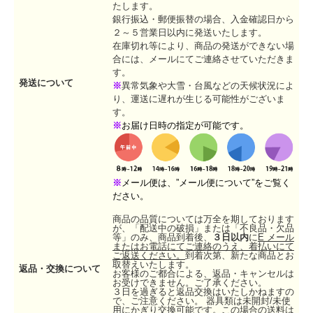
たします。
銀行振込・郵便振替の場合、入金確認日から
２～５営業日以内に発送いたします。
在庫切れ等により、商品の発送ができない場
合には、メールにてご連絡させていただきま
す。
発送について
※
異常気象や大雪・台風などの天候状況によ
り、運送に遅れが生じる可能性がございま
す。
※
お届け日時の指定が可能です。
※
メール便は、”メール便について”をご覧く
ださい。
商品の品質については万全を期しております
が、「配送中の破損」または「不良品・欠品
等」のみ、商品到着後、
３日以内
に
E メール
またはお電話にてご連絡のうえ、着払いにて
ご返送ください。
到着次第、新たな商品とお
取替えいたします。
返品・交換について
お客様のご都合による、返品・キャンセルは
お受けできません。ご了承ください。
３日を過ぎると返品交換はいたしかねますの
で、ご注意ください。 器具類は未開封/未使
用にかぎり交換可能です。この場合の送料は