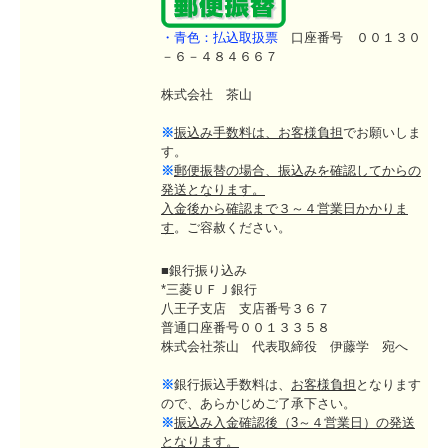
・青色：払込取扱票
口座番号 ００１３０
－６－４８４６６７
株式会社 茶山
※
振込み手数料は、お客様負担
でお願いしま
す。
※
郵便振替の場合、振込みを確認してからの
発送となります。
入金後から確認まで３～４営業日かかりま
す
。ご容赦ください。
■銀行振り込み
*三菱ＵＦＪ銀行
八王子支店 支店番号３６７
普通口座番号００１３３５８
株式会社茶山 代表取締役 伊藤学 宛へ
※
銀行振込手数料は、
お客様負担
となります
ので、あらかじめご了承下さい。
※
振込み入金確認後（3～４営業日）の発送
となります。