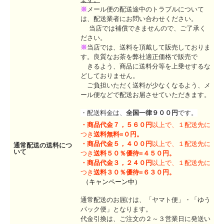
※
メール便の配送途中のトラブルについて
は、配送業者にお問い合わせください。
当店では補償できませんので、ご了承く
ださい。
※
当店では、送料を頂戴して販売しておりま
す。良質なお茶を弊社適正価格で販売で
きるよう、商品に送料分等を上乗せするな
どしておりません。
ご負担いただく送料が少なくなるよう、メ
ール便などで配送お届させていただきます。
・配送料金は、
全国一律９００円
です。
・
商品代金７，５６０円
以上で、１配送先に
つき
送料無料=０円。
・
商品代金５，４００円
以上で、１配送先に
通常配送の送料につ
いて
つき
送料５０％優待=４５０円。
・
商品代金３，２４０円
以上で、１配送先に
つき
送料３０％優待=６３０円。
（キャンペーン中）
通常配送のお届けは、「ヤマト便」・「ゆう
パック便」となります。
代金引換は、ご注文の２～３営業日に発送い