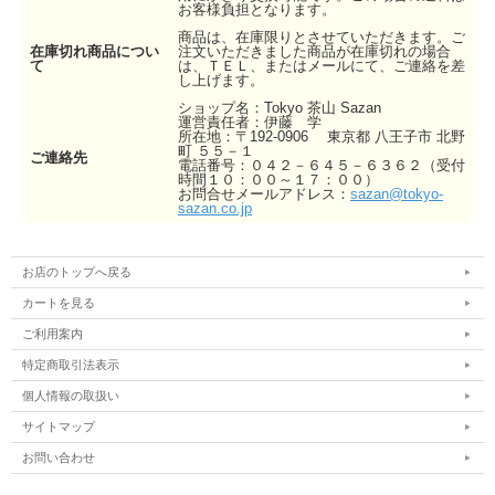
お客様負担となります。
商品は、在庫限りとさせていただきます。ご
在庫切れ商品につい
注文いただきました商品が在庫切れの場合
て
は、ＴＥＬ、またはメールにて、ご連絡を差
し上げます。
ショップ名：Tokyo 茶山 Sazan
運営責任者：伊藤 学
所在地：〒192-0906 東京都 八王子市 北野
町 ５５－１
ご連絡先
電話番号：０４２－６４５－６３６２（受付
時間１０：００～１７：００）
お問合せメールアドレス：
sazan@tokyo-
sazan.co.jp
お店のトップへ戻る
カートを見る
ご利用案内
特定商取引法表示
個人情報の取扱い
サイトマップ
お問い合わせ