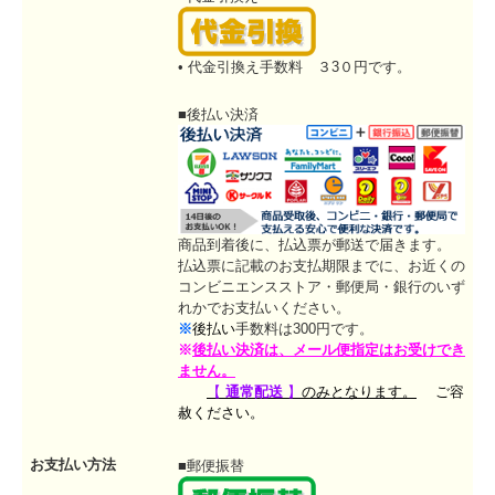
• 代金引換え手数料 ３3０円です。
■後払い決済
商品到着後に、払込票が郵送で届きます。
払込票に記載のお支払期限までに、お近くの
コンビニエンスストア・郵便局・銀行のいず
れかでお支払いください。
※
後払い
手数料は300円です。
※
後払い決済は、
メール便指定はお受けでき
ません。
【
通常配送
】
のみとなります。
ご容
赦ください。
お支払い方法
■郵便振替