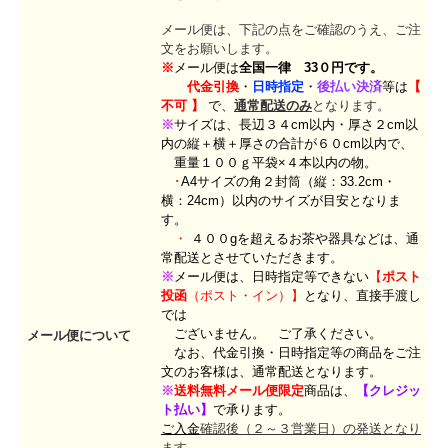
メール便は、下記の点をご確認のうえ、ご注
文をお願いします。
※
メール便は
全国一律 33０円です。
代金引換
・
日時指定
・
後払い決済
等
は
【
不可
】
で、
通常配送のみ
となります。
※
サイズは、
長辺３４cm以内・厚さ２cm以
内の縦＋横＋厚さの合計が６０cm以内で、
重量１００ｇ平袋×４本以内の物。
･
A4サイズの角２封筒（縦：33.2cm・
横：24cm）以内のサイズが目安となりま
す。
・
４００gを超えるお茶や器具などは、通
常配送とさせていただきます。
※
メール便は、
日時指定等できない
【
ポスト
投函
（
ポスト・イン）】
となり、直接手渡し
では
ございません。 ご了承ください。
メール便について
なお、代金引換・日時指定等の商品をご注
文のお客様は、通常配送となります。
※
送料無料メール便限定
商品は、
【
クレジッ
ト払い】
で承ります。
ご入金
確認後（２～３営業日）の発送となり
ます。