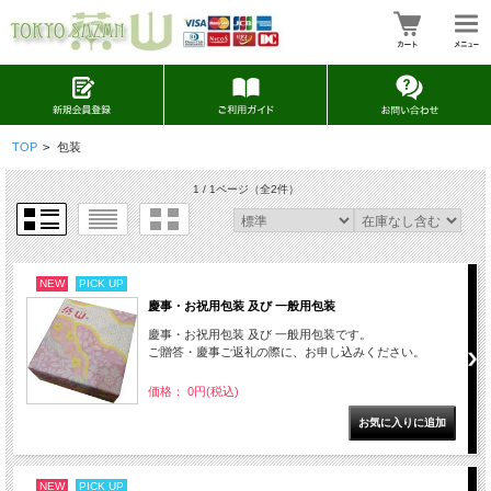
TOP
>
包装
1 / 1ページ
（全2件）
NEW
PICK UP
慶事・お祝用包装 及び 一般用包装
慶事・お祝用包装 及び 一般用包装です。
ご贈答・慶事ご返礼の際に、お申し込みください。
価格： 0円(税込)
NEW
PICK UP