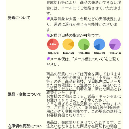
在庫切れ等により、商品の発送ができない場
合には、メールにてご連絡させていただきま
す。
発送について
※
異常気象や大雪・台風などの天候状況によ
り、運送に遅れが生じる可能性がございま
す。
※
お届け日時の指定が可能です。
※
メール便は、”メール便について”をご覧く
ださい。
商品の品質については万全を期しております
が、「配送中の破損」または「不良品・欠品
等」のみ、商品到着後、
３日以内
に
E メール
またはお電話にてご連絡のうえ、着払いにて
ご返送ください。
到着次第、新たな商品とお
取替えいたします。
返品・交換について
お客様のご都合による、返品・キャンセルは
お受けできません。ご了承ください。
３日を過ぎると返品交換はいたしかねますの
で、ご注意ください。 器具類は未開封/未使
用にかぎり交換可能です。この場合の送料は
お客様負担となります。
商品は、在庫限りとさせていただきます。ご
在庫切れ商品につい
注文いただきました商品が在庫切れの場合