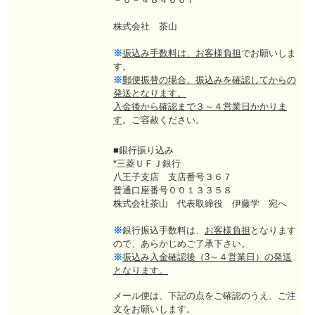
株式会社 茶山
※
振込み手数料は、お客様負担
でお願いしま
す。
※
郵便振替の場合、振込みを確認してからの
発送となります。
入金後から確認まで３～４営業日かかりま
す
。ご容赦ください。
■銀行振り込み
*三菱ＵＦＪ銀行
八王子支店 支店番号３６７
普通口座番号００１３３５８
株式会社茶山 代表取締役 伊藤学 宛へ
※
銀行振込手数料は、
お客様負担
となります
ので、あらかじめご了承下さい。
※
振込み入金確認後（3～４営業日）の発送
となります。
メール便は、下記の点をご確認のうえ、ご注
文をお願いします。