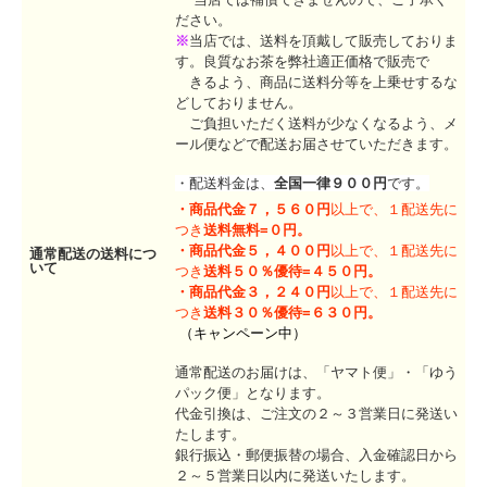
ださい。
※
当店では、送料を頂戴して販売しておりま
す。良質なお茶を弊社適正価格で販売で
きるよう、商品に送料分等を上乗せするな
どしておりません。
ご負担いただく送料が少なくなるよう、メ
ール便などで配送お届させていただきます。
・配送料金は、
全国一律９００円
です。
・
商品代金７，５６０円
以上で、１配送先に
つき
送料無料=０円。
・
商品代金５，４００円
以上で、１配送先に
通常配送の送料につ
いて
つき
送料５０％優待=４５０円。
・
商品代金３，２４０円
以上で、１配送先に
つき
送料３０％優待=６３０円。
（キャンペーン中）
通常配送のお届けは、「ヤマト便」・「ゆう
パック便」となります。
代金引換は、ご注文の２～３営業日に発送い
たします。
銀行振込・郵便振替の場合、入金確認日から
２～５営業日以内に発送いたします。