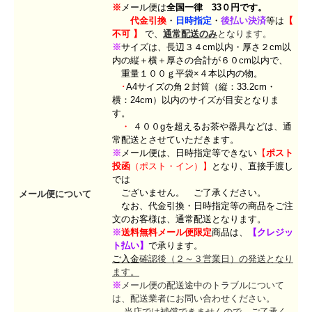
※
メール便は
全国一律 33０円です。
代金引換
・
日時指定
・
後払い決済
等
は
【
不可
】
で、
通常配送のみ
となります。
※
サイズは、
長辺３４cm以内・厚さ２cm以
内の縦＋横＋厚さの合計が６０cm以内で、
重量１００ｇ平袋×４本以内の物。
･
A4サイズの角２封筒（縦：33.2cm・
横：24cm）以内のサイズが目安となりま
す。
・
４００gを超えるお茶や器具などは、通
常配送とさせていただきます。
※
メール便は、
日時指定等できない
【
ポスト
投函
（
ポスト・イン）】
となり、直接手渡し
では
ございません。 ご了承ください。
メール便について
なお、代金引換・日時指定等の商品をご注
文のお客様は、通常配送となります。
※
送料無料メール便限定
商品は、
【
クレジッ
ト払い】
で承ります。
ご入金
確認後（２～３営業日）の発送となり
ます。
※
メール便の配送途中のトラブルについて
は、配送業者にお問い合わせください。
当店では補償できませんので、ご了承く