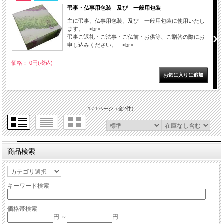
弔事・仏事用包装 及び 一般用包装
主に弔事、仏事用包装、及び 一般用包装に使用いたし
ます。 <br>
弔事ご返礼・ご法事・ご仏前・お供等、ご贈答の際にお
申し込みください。 <br>
価格： 0円(税込)
1 / 1ページ
（全2件）
商品検索
キーワード検索
価格帯検索
円 ～
円