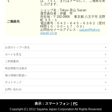
て
は、ＴＥＬ、またはメールにて、ご連絡を差
し上げます。
ショップ名：Tokyo 茶山 Sazan
運営責任者：伊藤 学
所在地：〒192-0906 東京都 八王子市 北野
町 ５５－１
ご連絡先
電話番号：０４２－６４５－６３６２（受付
時間１０：００～１７：００）
お問合せメールアドレス：
sazan@tokyo-
sazan.co.jp
お店のトップへ戻る
カートを見る
ご利用案内
特定商取引法表示
個人情報の取扱い
サイトマップ
お問い合わせ
表示：スマートフォン｜
PC
Copyright (C) 2012 Sayama Japan Corporation All Rights Reserved.