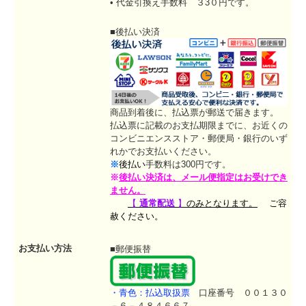
• 代金引換え手数料 ３3０円です。
■後払い決済
商品到着後に、払込票が郵送で届きます。
払込票に記載のお支払期限までに、お近くの
コンビニエンスストア・郵便局・銀行のいず
れかでお支払いください。
※
後払い
手数料は300円です。
※
後払い決済は、
メール便指定はお受けでき
ません。
【
通常配送
】
のみとなります。
ご容
赦ください。
お支払い方法
■郵便振替
・青色：払込取扱票
口座番号 ００１３０
－６－４８４６６７